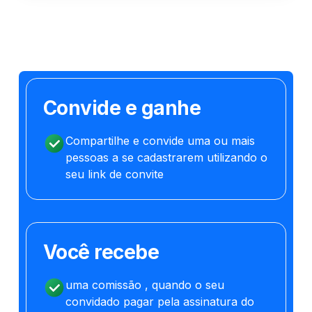
Convide e ganhe
Compartilhe e convide uma ou mais
pessoas a se cadastrarem utilizando o
seu link de convite
Você recebe
uma comissão , quando o seu
convidado pagar pela assinatura do